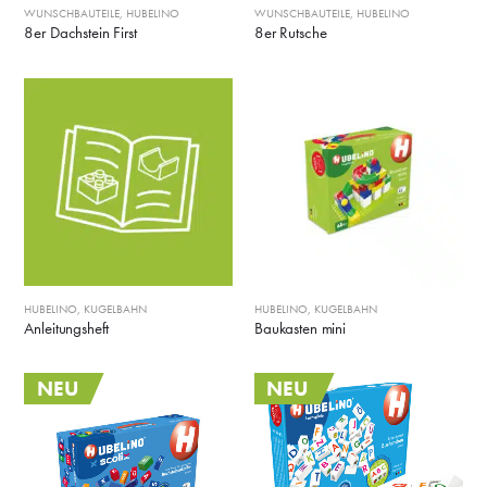
WUNSCHBAUTEILE
,
HUBELINO
WUNSCHBAUTEILE
,
HUBELINO
8er Dachstein First
8er Rutsche
HUBELINO
,
KUGELBAHN
HUBELINO
,
KUGELBAHN
Anleitungsheft
Baukasten mini
NEU
NEU