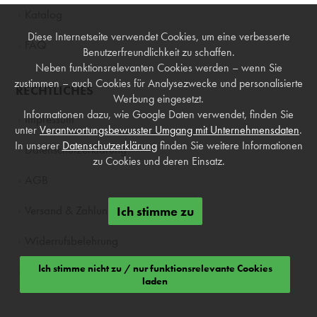
Katalog
Diese Internetseite verwendet Cookies, um eine verbesserte
FAQ
Benutzerfreundlichkeit zu schaffen.
Neben funktionsrelevanten Cookies werden – wenn Sie
zustimmen – auch Cookies für Analysezwecke und personalisierte
RECHTLICHES
Werbung eingesetzt.
Informationen dazu, wie Google Daten verwendet, finden Sie
Impressum
unter
Verantwortungsbewusster Umgang mit Unternehmensdaten
.
In unserer
Datenschutzerklärung
finden Sie weitere Informationen
Datenschutzerklärung
zu Cookies und deren Einsatz.
AGB
Versand & Zahlung
Ich stimme zu
Widerrufsbelehrung
Ich stimme nicht zu / nur funktionsrelevante Cookies
Produktsicherheit
laden