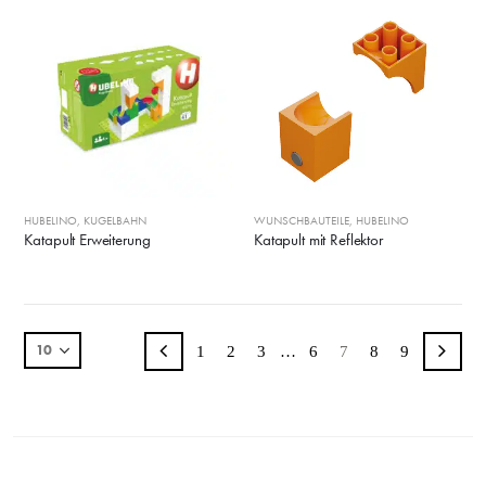
HUBELINO
,
KUGELBAHN
WUNSCHBAUTEILE
,
HUBELINO
Katapult Erweiterung
Katapult mit Reflektor
1
2
3
…
6
7
8
9