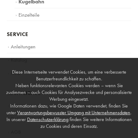
Kugelbahn
Einzelteile
SERVICE
Anleitungen
Katalog
Diese Internetseite verwendet Cookies, um eine verbesserte
FAQ
Benutzerfreundlichkeit zu schaffen.
Neben funktionsrelevanten Cookies werden – wenn Sie
zustimmen – auch Cookies für Analysezwecke und personalisierte
RECHTLICHES
Werbung eingesetzt.
Impressum
Informationen dazu, wie Google Daten verwendet, finden Sie
unter
Verantwortungsbewusster Umgang mit Unternehmensdaten
.
Datenschutzerklärung
In unserer
Datenschutzerklärung
finden Sie weitere Informationen
zu Cookies und deren Einsatz.
AGB