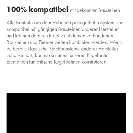
100% kompatibel
mit bekannten Bausteinen
Alle Bauteile aus dem Hubelino pi Kugelbahn System sind
kompatibel mit gängigen Bausteinen anderer Hersteller
und können dadurch kreativ mit deinen vorhandenen
Bausteinen und Themenwelten kombiniert werden. Wenn
du bereits klassische Steckbausteine anderer Hersteller
zuhause hast, kannst du nur mit unseren Kugelbahn
Elementen fantastische Kugelbahnen konstruieren.