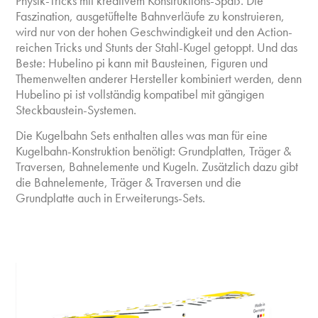
Physik-Tricks mit kreativem Konstruktions-Spaß. Die
Faszination, ausgetüftelte Bahnverläufe zu konstruieren,
wird nur von der hohen Geschwindigkeit und den Action-
reichen Tricks und Stunts der Stahl-Kugel getoppt. Und das
Beste: Hubelino pi kann mit Bausteinen, Figuren und
Themenwelten anderer Hersteller kombiniert werden, denn
Hubelino pi ist vollständig kompatibel mit gängigen
Steckbaustein-Systemen.
Die Kugelbahn Sets enthalten alles was man für eine
Kugelbahn-Konstruktion benötigt: Grundplatten, Träger &
Traversen, Bahnelemente und Kugeln. Zusätzlich dazu gibt
die Bahnelemente, Träger & Traversen und die
Grundplatte auch in Erweiterungs-Sets.