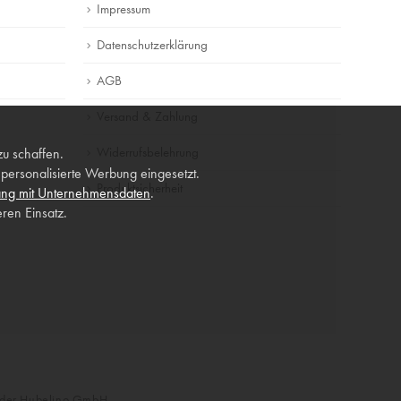
Impressum
Datenschutzerklärung
AGB
Versand & Zahlung
Widerrufsbelehrung
zu schaffen.
ersonalisierte Werbung eingesetzt.
Produktsicherheit
ng mit Unternehmensdaten
.
ren Einsatz.
n der Hubelino GmbH.