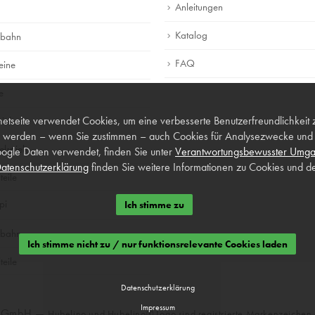
Anleitungen
Katalog
lbahn
FAQ
eine
e
netseite verwendet Cookies, um eine verbesserte Benutzerfreundlichkeit 
piele
 werden – wenn Sie zustimmen – auch Cookies für Analysezwecke und p
lspiele
ogle Daten verwendet, finden Sie unter
Verantwortungsbewusster Umga
atenschutzerklärung
finden Sie weitere Informationen zu Cookies und de
teile
pi
Ich stimme zu
lbahn
Ich stimme nicht zu / nur funktionsrelevante Cookies laden
teile
Datenschutzerklärung
Impressum
o GmbH —
Hubelino und Hubelino® Logo sind registrierte Markenzeiche