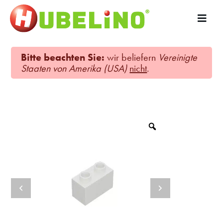
Bitte beachten Sie:
wir beliefern
Vereinigte
Staaten von Amerika (USA)
nicht
.