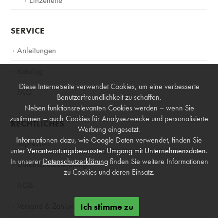
Einzelteile
SERVICE
Anleitungen
Katalog
Diese Internetseite verwendet Cookies, um eine verbesserte
FAQ
Benutzerfreundlichkeit zu schaffen.
Neben funktionsrelevanten Cookies werden – wenn Sie
zustimmen – auch Cookies für Analysezwecke und personalisierte
RECHTLICHES
Werbung eingesetzt.
Informationen dazu, wie Google Daten verwendet, finden Sie
Impressum
unter
Verantwortungsbewusster Umgang mit Unternehmensdaten
.
In unserer
Datenschutzerklärung
finden Sie weitere Informationen
Datenschutzerklärung
zu Cookies und deren Einsatz.
AGB
Versand & Zahlung
Ich stimme zu