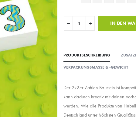
IN DEN W
PRODUKTBESCHREIBUNG
ZUSÄTZ
VERPACKUNGSMASSE & -GEWICHT
Der 2x2er Zahlen Baustein ist kompati
kann dadurch kreativ mit deinen vor
werden. Wie alle Produkte von Hubeli
Deutschland unter höchsten Qualitätsst