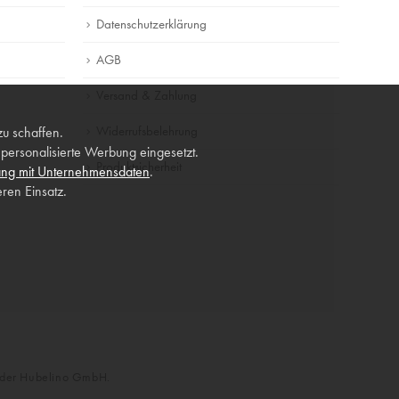
Datenschutzerklärung
AGB
Versand & Zahlung
Widerrufsbelehrung
zu schaffen.
ersonalisierte Werbung eingesetzt.
Produktsicherheit
ng mit Unternehmensdaten
.
ren Einsatz.
n der Hubelino GmbH.