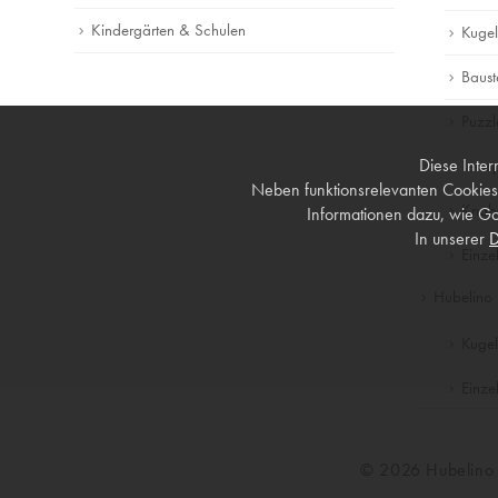
Kindergärten & Schulen
Kuge
Baust
Puzzl
Diese Inter
Lerns
Neben funktionsrelevanten Cookies
Knobe
Informationen dazu, wie Go
In unserer
D
Einzel
Hubelino 
Kuge
Einzel
© 2026 Hubelin