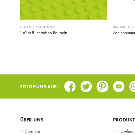
HUBELINO
,
WUNSCHBAUTEILE
HUBELINO
,
LERN
2x2er Buchstaben Baustein
Zahlenmaue
Facebook
Twitter
Pinterest
Youtub
I
FOLGE UNS AUF:
ÜBER UNS
PRODUKT
Über uns
Hubelino