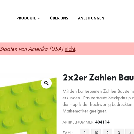
PRODUKTE
ÜBER UNS
ANLEITUNGEN
 Staaten von Amerika (USA)
nicht
.
2x2er Zahlen Bau
Mit den kunterbunten Zahlen Bausteine
erkunden. Das vertraute Steckprinzip 
die Haptik der hochwertig bedruckten B
Mathematiker geeignet.
ARTIKELNUMMER:
404114
ZAHL
1
10
2
3
4