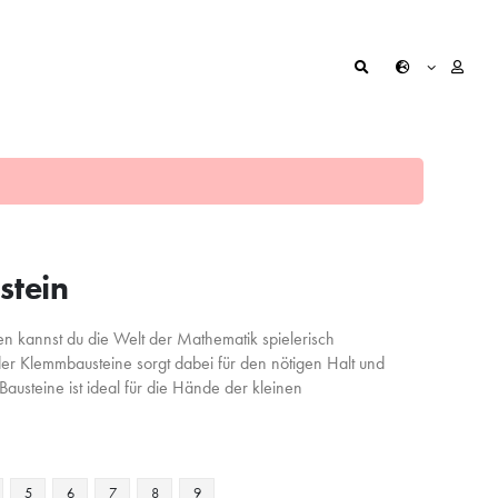
stein
n kannst du die Welt der Mathematik spielerisch
der Klemmbausteine sorgt dabei für den nötigen Halt und
austeine ist ideal für die Hände der kleinen
5
6
7
8
9