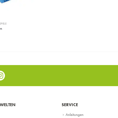
SPIELE
rn
e
nstagram
WELTEN
SERVICE
Anleitungen