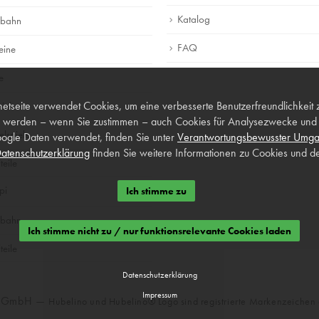
Katalog
lbahn
FAQ
eine
e
netseite verwendet Cookies, um eine verbesserte Benutzerfreundlichkeit 
piele
 werden – wenn Sie zustimmen – auch Cookies für Analysezwecke und p
lspiele
ogle Daten verwendet, finden Sie unter
Verantwortungsbewusster Umga
atenschutzerklärung
finden Sie weitere Informationen zu Cookies und de
teile
pi
Ich stimme zu
lbahn
Ich stimme nicht zu / nur funktionsrelevante Cookies laden
teile
Datenschutzerklärung
Impressum
o GmbH —
Hubelino und Hubelino® Logo sind registrierte Markenzeiche