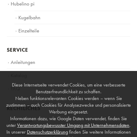
Hubelino pi
Kugelbahn
Einzelteile
SERVICE
Anleitungen
Katalog
Diese Internetseite verwendet Cookies, um eine verbesserte
FAQ
Benutzerfreundlichkeit zu schaffen.
Neben funktionsrelevanten Cookies werden – wenn Sie
zustimmen – auch Cookies für Analysezwecke und personalisierte
RECHTLICHES
Werbung eingesetzt.
Informationen dazu, wie Google Daten verwendet, finden Sie
Impressum
unter
Verantwortungsbewusster Umgang mit Unternehmensdaten
.
In unserer
Datenschutzerklärung
finden Sie weitere Informationen
Datenschutzerklärung