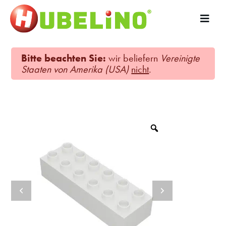
Bitte beachten Sie:
wir beliefern
Vereinigte
Staaten von Amerika (USA)
nicht
.