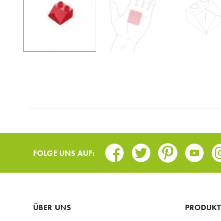
Facebook
Twitter
Pinterest
Youtub
I
FOLGE UNS AUF:
ÜBER UNS
PRODUKT