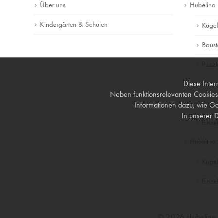
Über uns
Hubelino
Kindergärten & Schulen
Kuge
Baust
Puzzl
Diese Inter
Lerns
Neben funktionsrelevanten Cookies
Knobe
Informationen dazu, wie Go
In unserer
D
Einzel
Hubelino 
Kuge
Einzel
© 2026 Hubelin