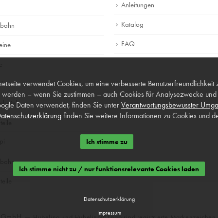
Anleitungen
Katalog
lbahn
FAQ
eine
e
netseite verwendet Cookies, um eine verbesserte Benutzerfreundlichkeit 
piele
 werden – wenn Sie zustimmen – auch Cookies für Analysezwecke und p
lspiele
ogle Daten verwendet, finden Sie unter
Verantwortungsbewusster Umga
atenschutzerklärung
finden Sie weitere Informationen zu Cookies und de
teile
pi
Ich stimme zu
lbahn
Ich stimme nicht zu / nur funktionsrelevante Cookies laden
teile
Datenschutzerklärung
Impressum
o GmbH —
Hubelino und Hubelino® Logo sind registrierte Markenzeiche