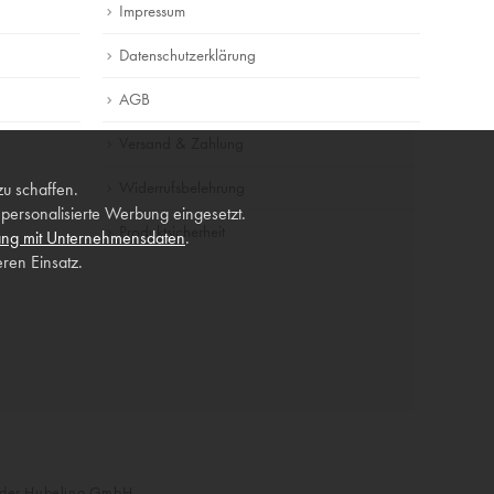
Impressum
Datenschutzerklärung
AGB
Versand & Zahlung
Widerrufsbelehrung
zu schaffen.
ersonalisierte Werbung eingesetzt.
Produktsicherheit
ng mit Unternehmensdaten
.
ren Einsatz.
n der Hubelino GmbH.