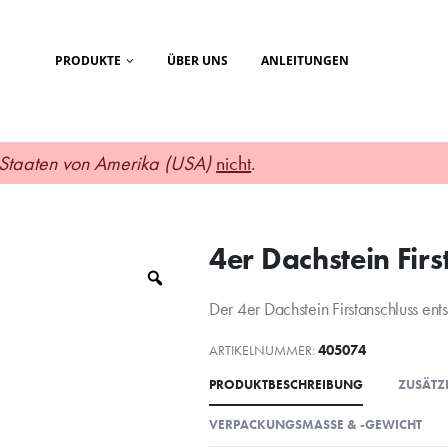
PRODUKTE
ÜBER UNS
ANLEITUNGEN
 Staaten von Amerika (USA)
nicht
.
4er Dachstein Firs
Der 4er Dachstein Firstanschluss en
ARTIKELNUMMER:
405074
PRODUKTBESCHREIBUNG
ZUSÄTZ
VERPACKUNGSMASSE & -GEWICHT