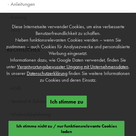
Anleitungen
Katalog
Diese Internetseite verwendet Cookies, um eine verbesserte
FAQ
Benutzerfreundlichkeit zu schaffen.
Neben funktionsrelevanten Cookies werden – wenn Sie
zustimmen – auch Cookies für Analysezwecke und personalisierte
RECHTLICHES
Werbung eingesetzt.
Informationen dazu, wie Google Daten verwendet, finden Sie
Impressum
unter
Verantwortungsbewusster Umgang mit Unternehmensdaten
.
In unserer
Datenschutzerklärung
finden Sie weitere Informationen
Datenschutzerklärung
zu Cookies und deren Einsatz.
AGB
Versand & Zahlung
Ich stimme zu
Widerrufsbelehrung
Ich stimme nicht zu / nur funktionsrelevante Cookies
Produktsicherheit
laden