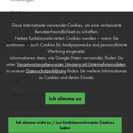
Katalog
FAQ
Diese Internetseite verwendet Cookies, um eine verbesserte
Benutzerfreundlichkeit zu schaffen.
Neben funktionsrelevanten Cookies werden – wenn Sie
RECHTLICHES
zustimmen – auch Cookies für Analysezwecke und personalisierte
Werbung eingesetzt.
Impressum
Informationen dazu, wie Google Daten verwendet, finden Sie
unter
Verantwortungsbewusster Umgang mit Unternehmensdaten
.
Datenschutzerklärung
In unserer
Datenschutzerklärung
finden Sie weitere Informationen
zu Cookies und deren Einsatz.
AGB
Versand & Zahlung
Ich stimme zu
Widerrufsbelehrung
Produktsicherheit
Ich stimme nicht zu / nur funktionsrelevante Cookies
laden