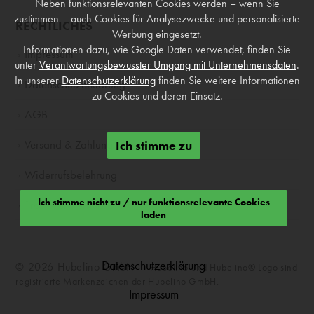
Neben funktionsrelevanten Cookies werden – wenn Sie
zustimmen – auch Cookies für Analysezwecke und personalisierte
RECHTLICHES
Werbung eingesetzt.
Informationen dazu, wie Google Daten verwendet, finden Sie
Impressum
unter
Verantwortungsbewusster Umgang mit Unternehmensdaten
.
In unserer
Datenschutzerklärung
finden Sie weitere Informationen
Datenschutzerklärung
zu Cookies und deren Einsatz.
AGB
Versand & Zahlung
Ich stimme zu
Widerrufsbelehrung
Ich stimme nicht zu / nur funktionsrelevante Cookies
Produktsicherheit
laden
Datenschutzerklärung
© 2026 Hubelino GmbH —
Hubelino und Hubelino® Logo sind
registrierte Markenzeichen der Hubelino GmbH.
Impressum