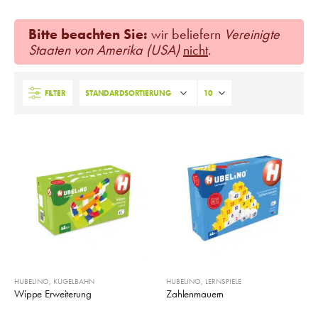
Bitte beachten Sie:
wir beliefern
Vereinigte
Staaten von Amerika (USA)
nicht
.
FILTER
HUBELINO
,
KUGELBAHN
HUBELINO
,
LERNSPIELE
Wippe Erweiterung
Zahlenmauern