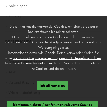
Anleitungen
Katalog
FAQ
Diese Internetseite verwendet Cookies, um eine verbesserte
Benutzerfreundlichkeit zu schaffen.
Neben funktionsrelevanten Cookies werden – wenn Sie
RECHTLICHES
zustimmen – auch Cookies für Analysezwecke und personalisierte
Werbung eingesetzt.
Impressum
Informationen dazu, wie Google Daten verwendet, finden Sie
unter
Verantwortungsbewusster Umgang mit Unternehmensdaten
.
Datenschutzerklärung
In unserer
Datenschutzerklärung
finden Sie weitere Informationen
zu Cookies und deren Einsatz.
AGB
Versand & Zahlung
Ich stimme zu
Widerrufsbelehrung
Produktsicherheit
Ich stimme nicht zu / nur funktionsrelevante Cookies