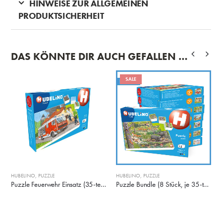
HINWEISE ZUR ALLGEMEINEN
PRODUKTSICHERHEIT
DAS KÖNNTE DIR AUCH GEFALLEN …
SALE
HUBELINO
,
PUZZLE
HUBELINO
,
PUZZLE
-teilig)
Puzzle Feuerwehr Einsatz (35-teilig)
Puzzle Bundle (8 Stück, je 35-teilig)