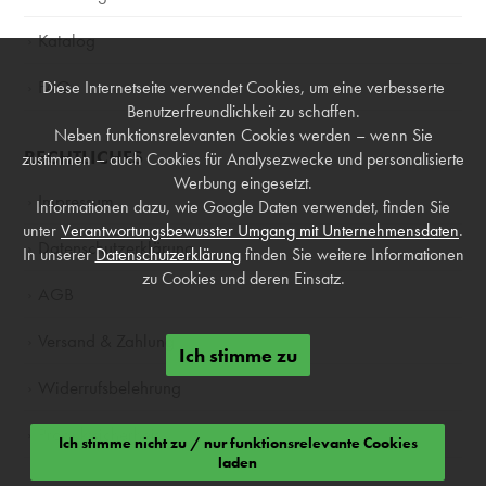
Katalog
FAQ
Diese Internetseite verwendet Cookies, um eine verbesserte
Benutzerfreundlichkeit zu schaffen.
Neben funktionsrelevanten Cookies werden – wenn Sie
RECHTLICHES
zustimmen – auch Cookies für Analysezwecke und personalisierte
Werbung eingesetzt.
Impressum
Informationen dazu, wie Google Daten verwendet, finden Sie
unter
Verantwortungsbewusster Umgang mit Unternehmensdaten
.
Datenschutzerklärung
In unserer
Datenschutzerklärung
finden Sie weitere Informationen
zu Cookies und deren Einsatz.
AGB
Versand & Zahlung
Ich stimme zu
Widerrufsbelehrung
Produktsicherheit
Ich stimme nicht zu / nur funktionsrelevante Cookies
laden