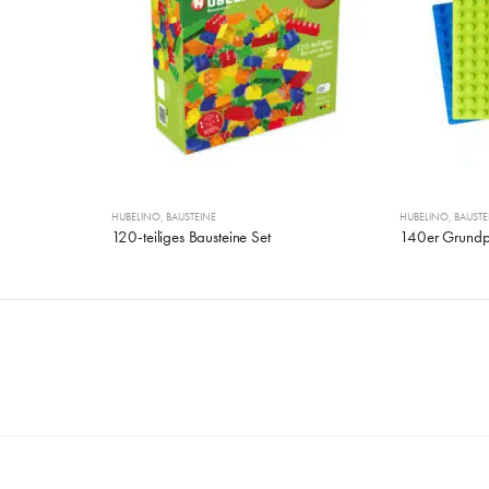
HUBELINO
,
BAUSTEINE
HUBELINO
,
BAUSTE
120-teiliges Bausteine Set
140er Grundpl