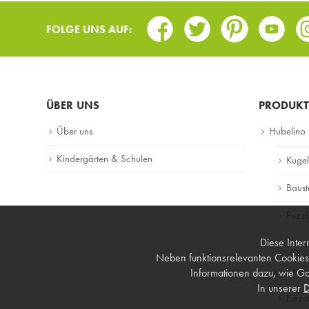
Facebook
Twitter
Pinterest
Youtub
I
FOLGE UNS AUF:
ÜBER UNS
PRODUKT
Über uns
Hubelino
Kindergärten & Schulen
Kuge
Baust
Puzzl
Diese Inter
Lerns
Neben funktionsrelevanten Cookies
Knobe
Informationen dazu, wie Go
In unserer
D
Einzel