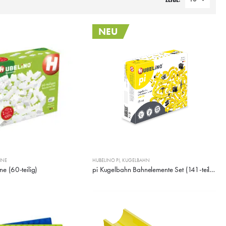
NEU
INE
HUBELINO PI
,
KUGELBAHN
e (60-teilig)
pi Kugelbahn Bahnelemente Set (141-teilig)