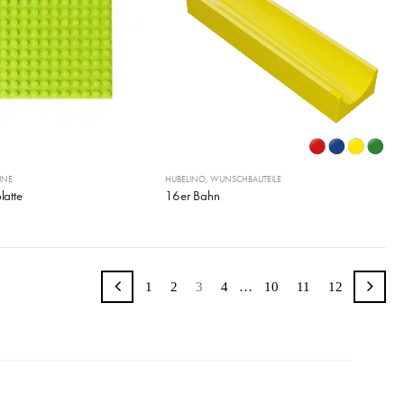
INE
HUBELINO
,
WUNSCHBAUTEILE
atte
16er Bahn
1
2
3
4
…
10
11
12