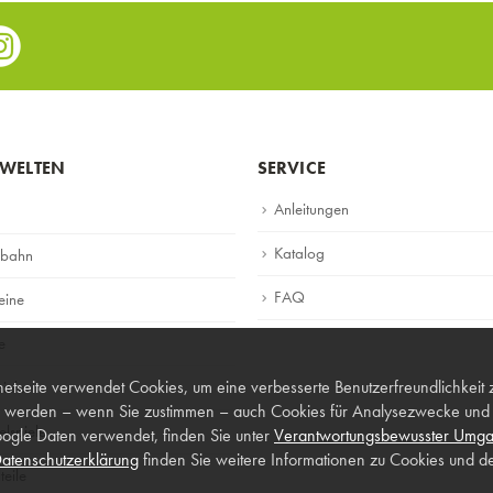
e
nstagram
WELTEN
SERVICE
Anleitungen
Katalog
lbahn
FAQ
eine
e
netseite verwendet Cookies, um eine verbesserte Benutzerfreundlichkeit 
piele
 werden – wenn Sie zustimmen – auch Cookies für Analysezwecke und p
lspiele
ogle Daten verwendet, finden Sie unter
Verantwortungsbewusster Umga
atenschutzerklärung
finden Sie weitere Informationen zu Cookies und de
teile