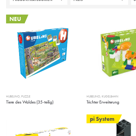
NEU
HUBELINO
,
PUZZLE
HUBELINO
,
KUGELBAHN
Tiere des Waldes (35-teilig)
Trichter Erweiterung
pi System