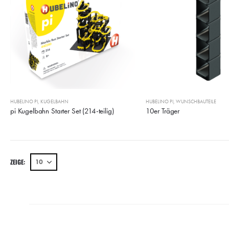
HUBELINO PI
,
KUGELBAHN
HUBELINO PI
,
WUNSCHBAUTEILE
pi Kugelbahn Starter Set (214-teilig)
10er Träger
ZEIGE: