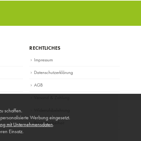
RECHTLICHES
Impressum
Datenschutzerklärung
AGB
Versand & Zahlung
Widerrufsbelehrung
zu schaffen.
ersonalisierte Werbung eingesetzt.
Produktsicherheit
ng mit Unternehmensdaten
.
ren Einsatz.