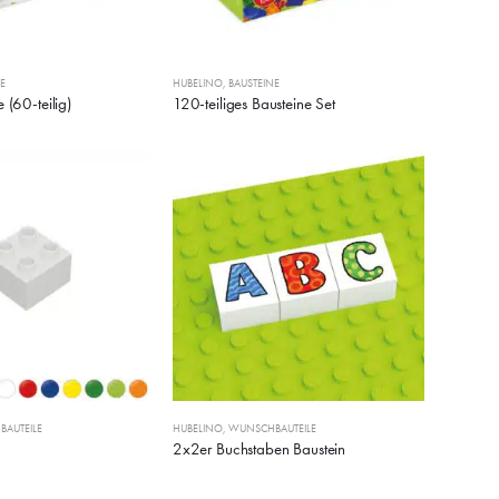
E
HUBELINO
,
BAUSTEINE
 (60-teilig)
120-teiliges Bausteine Set
AUTEILE
HUBELINO
,
WUNSCHBAUTEILE
2x2er Buchstaben Baustein