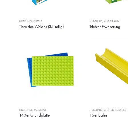
HUBELINO
,
PUZZLE
HUBELINO
,
KUGELBAHN
Tiere des Waldes (35-teilig)
Trichter Erweiterung
HUBELINO
,
BAUSTEINE
HUBELINO
,
WUNSCHBAUTEILE
140er Grundplatte
16er Bahn