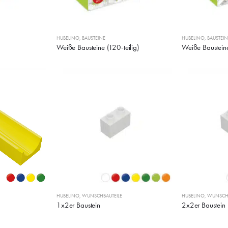
HUBELINO
,
BAUSTEINE
HUBELINO
,
BAUSTEIN
Weiße Bausteine (120-teilig)
Weiße Bausteine
HUBELINO
,
WUNSCHBAUTEILE
HUBELINO
,
WUNSCHB
1x2er Baustein
2x2er Baustein