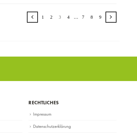
1
2
3
4
…
7
8
9
RECHTLICHES
Impressum
Datenschutzerklärung